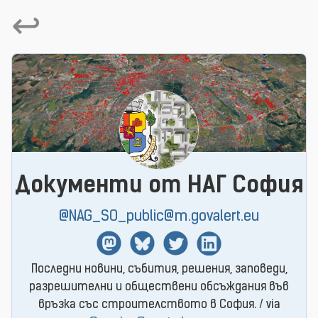
↩
Документи от НАГ София
@NAG_SO_public@m.govalert.eu
Mastodon
BlueSky
Twitter
Linkedin
Последни новини, събития, решения, заповеди,
разрешителни и обществени обсъждания във
връзка със строителството в София. / via