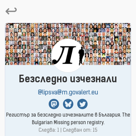
↩
Безследно изчезнали
@lipsva@m.govalert.eu
Mastodon
BlueSky
Twitter
Регистър за безследно изчезналите в България. The
Bulgarian Missing person registry.
Следва: 1 | Следван от: 15